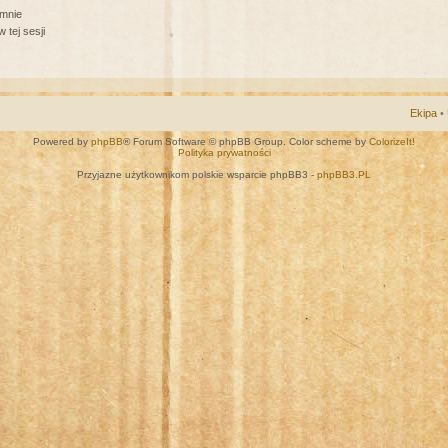
 mnie
 tej sesji
Ekipa
•
Powered by
phpBB
® Forum Software © phpBB Group. Color scheme by
ColorizeIt!
Polityka prywatności
Przyjazne użytkownikom polskie wsparcie phpBB3 -
phpBB3.PL