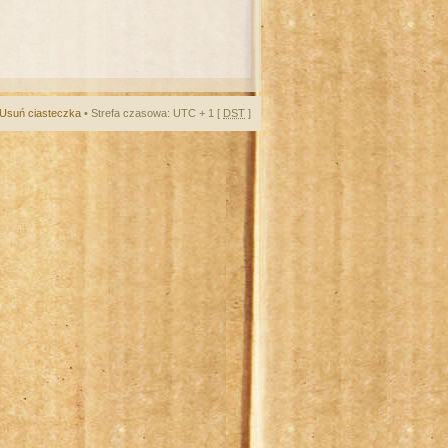
Usuń ciasteczka
• Strefa czasowa: UTC + 1 [
DST
]