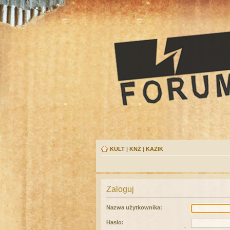
KULT
|
KNŻ
|
KAZIK
Zaloguj
Nazwa użytkownika:
Hasło: