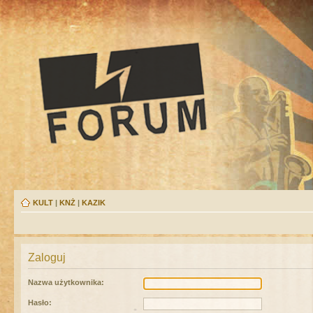
KULT
|
KNŻ
|
KAZIK
Zaloguj
Nazwa użytkownika:
Hasło: