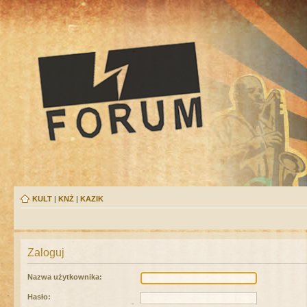
KULT
|
KNŻ
|
KAZIK
Zaloguj
Nazwa użytkownika:
Hasło: