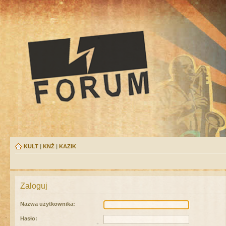
KULT
|
KNŻ
|
KAZIK
Zaloguj
Nazwa użytkownika:
Hasło: