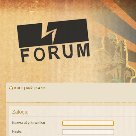
KULT
|
KNŻ
|
KAZIK
Zaloguj
Nazwa użytkownika:
Hasło: