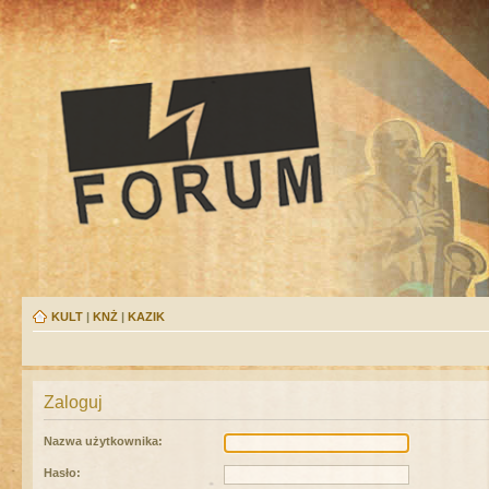
KULT
|
KNŻ
|
KAZIK
Zaloguj
Nazwa użytkownika:
Hasło: