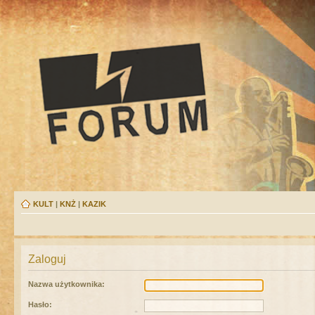
KULT
|
KNŻ
|
KAZIK
Zaloguj
Nazwa użytkownika:
Hasło: