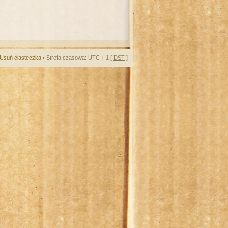
Usuń ciasteczka
• Strefa czasowa: UTC + 1 [
DST
]