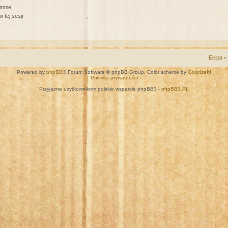
 mnie
 tej sesji
Ekipa
•
Powered by
phpBB
® Forum Software © phpBB Group. Color scheme by
ColorizeIt!
Polityka prywatności
Przyjazne użytkownikom polskie wsparcie phpBB3 -
phpBB3.PL