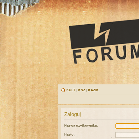
KULT
|
KNŻ
|
KAZIK
Zaloguj
Nazwa użytkownika:
Hasło: