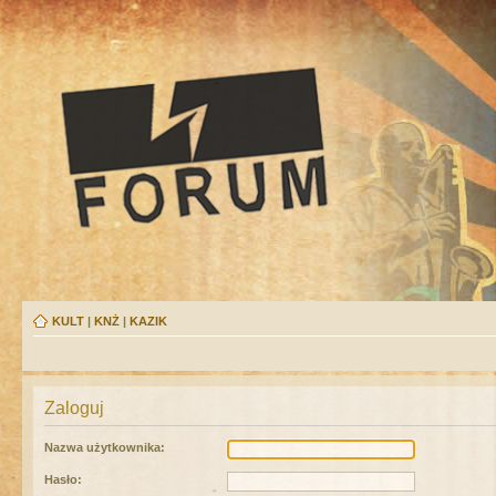
KULT
|
KNŻ
|
KAZIK
Zaloguj
Nazwa użytkownika:
Hasło: