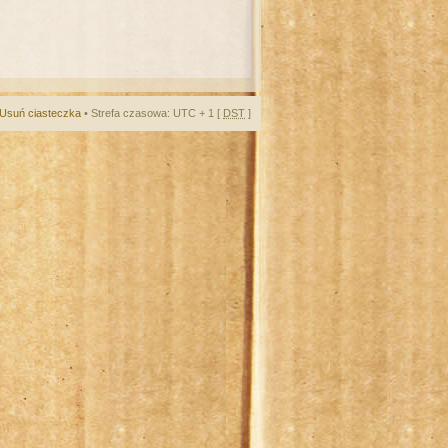
Usuń ciasteczka
• Strefa czasowa: UTC + 1 [
DST
]