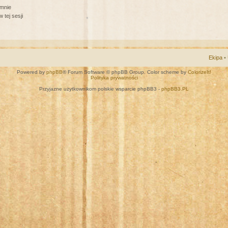
 mnie
 tej sesji
Ekipa
•
Powered by
phpBB
® Forum Software © phpBB Group. Color scheme by
ColorizeIt!
Polityka prywatności
Przyjazne użytkownikom polskie wsparcie phpBB3 -
phpBB3.PL