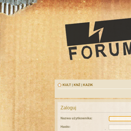
KULT
|
KNŻ
|
KAZIK
Zaloguj
Nazwa użytkownika:
Hasło: