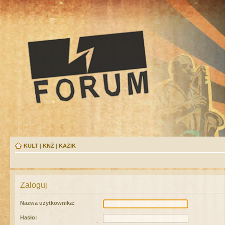
KULT
|
KNŻ
|
KAZIK
Zaloguj
Nazwa użytkownika:
Hasło: