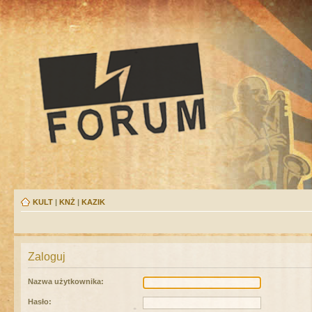
KULT
|
KNŻ
|
KAZIK
Zaloguj
Nazwa użytkownika:
Hasło: