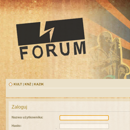
KULT
|
KNŻ
|
KAZIK
Zaloguj
Nazwa użytkownika:
Hasło: