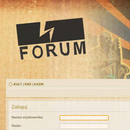
KULT
|
KNŻ
|
KAZIK
Zaloguj
Nazwa użytkownika:
Hasło: