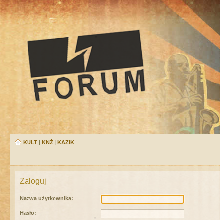
KULT
|
KNŻ
|
KAZIK
Zaloguj
Nazwa użytkownika:
Hasło: