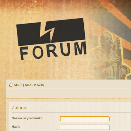
KULT
|
KNŻ
|
KAZIK
Zaloguj
Nazwa użytkownika:
Hasło: