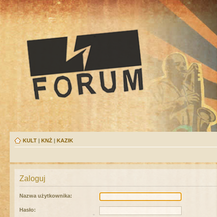
KULT
|
KNŻ
|
KAZIK
Zaloguj
Nazwa użytkownika:
Hasło: