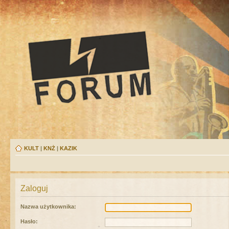
KULT
|
KNŻ
|
KAZIK
Zaloguj
Nazwa użytkownika:
Hasło: