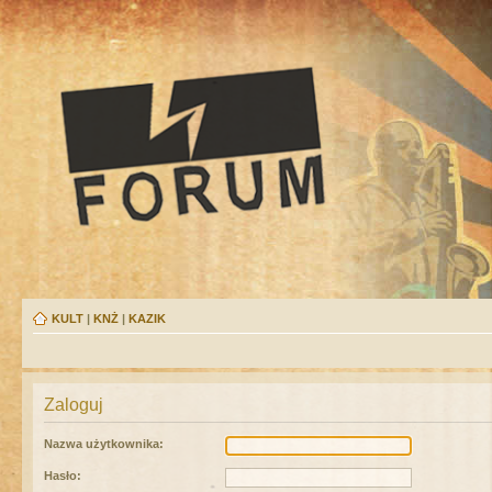
KULT
|
KNŻ
|
KAZIK
Zaloguj
Nazwa użytkownika:
Hasło: