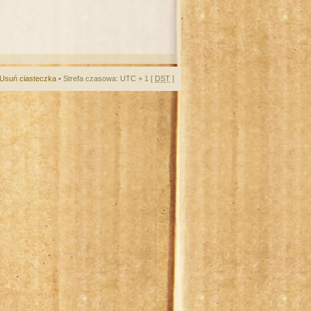
Usuń ciasteczka
• Strefa czasowa: UTC + 1 [
DST
]