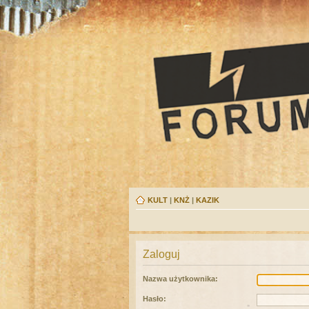
KULT
|
KNŻ
|
KAZIK
Zaloguj
Nazwa użytkownika:
Hasło: