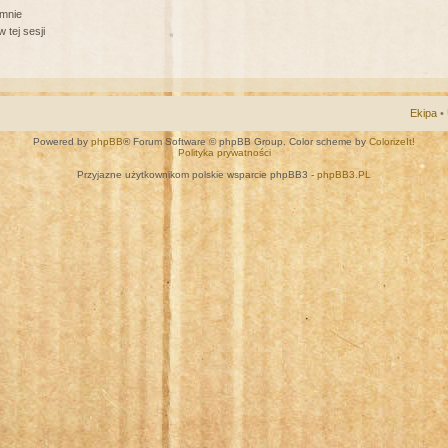
 mnie
 tej sesji
Ekipa
•
Powered by
phpBB
® Forum Software © phpBB Group. Color scheme by
ColorizeIt!
Polityka prywatności
Przyjazne użytkownikom polskie wsparcie phpBB3 -
phpBB3.PL