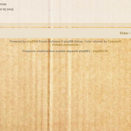
 mnie
 tej sesji
Ekipa
•
Powered by
phpBB
® Forum Software © phpBB Group. Color scheme by
ColorizeIt!
Polityka prywatności
Przyjazne użytkownikom polskie wsparcie phpBB3 -
phpBB3.PL