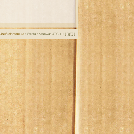
Usuń ciasteczka
• Strefa czasowa: UTC + 1 [
DST
]