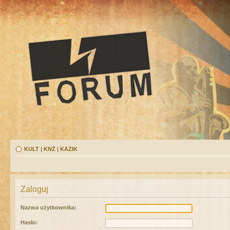
KULT
|
KNŻ
|
KAZIK
Zaloguj
Nazwa użytkownika:
Hasło: