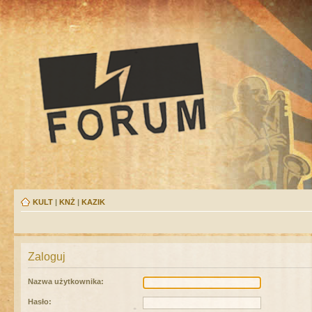
KULT
|
KNŻ
|
KAZIK
Zaloguj
Nazwa użytkownika:
Hasło: