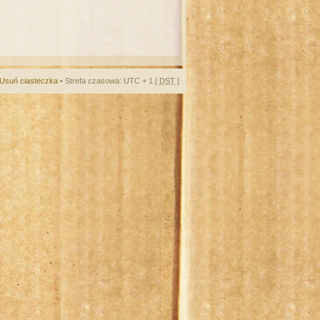
Usuń ciasteczka
• Strefa czasowa: UTC + 1 [
DST
]