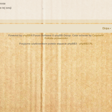
 mnie
 tej sesji
Ekipa
•
Powered by
phpBB
® Forum Software © phpBB Group. Color scheme by
ColorizeIt!
Polityka prywatności
Przyjazne użytkownikom polskie wsparcie phpBB3 -
phpBB3.PL