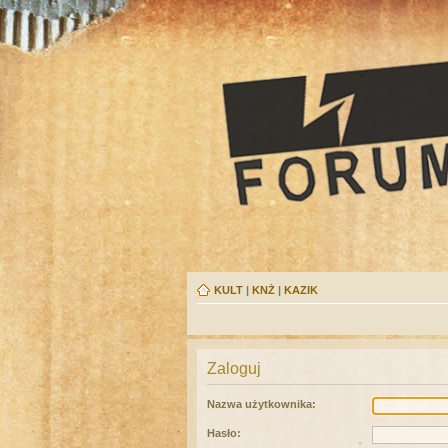
KULT
|
KNŻ
|
KAZIK
Zaloguj
Nazwa użytkownika:
Hasło: