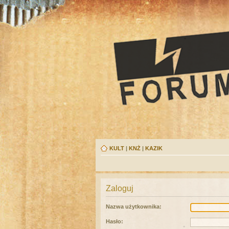
KULT
|
KNŻ
|
KAZIK
Zaloguj
Nazwa użytkownika:
Hasło: