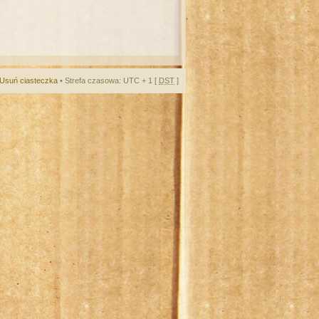
Usuń ciasteczka
• Strefa czasowa: UTC + 1 [
DST
]