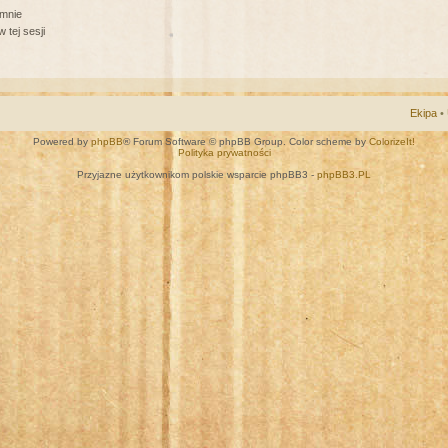
 mnie
 tej sesji
Ekipa
•
Powered by
phpBB
® Forum Software © phpBB Group. Color scheme by
ColorizeIt!
Polityka prywatności
Przyjazne użytkownikom polskie wsparcie phpBB3 -
phpBB3.PL