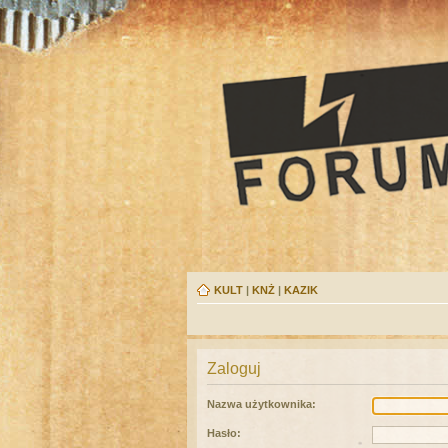
KULT
|
KNŻ
|
KAZIK
Zaloguj
Nazwa użytkownika:
Hasło: