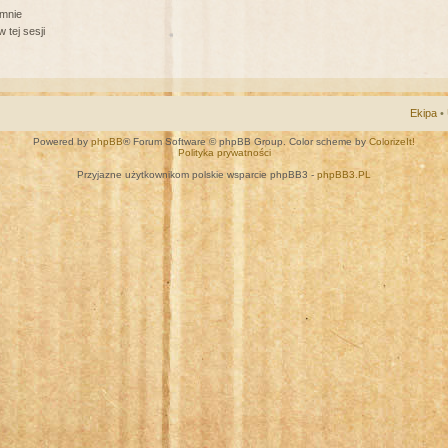
 mnie
 tej sesji
Ekipa
•
Powered by
phpBB
® Forum Software © phpBB Group. Color scheme by
ColorizeIt!
Polityka prywatności
Przyjazne użytkownikom polskie wsparcie phpBB3 -
phpBB3.PL