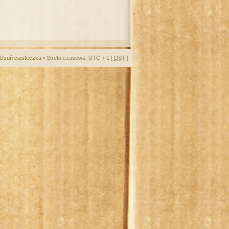
Usuń ciasteczka
• Strefa czasowa: UTC + 1 [
DST
]