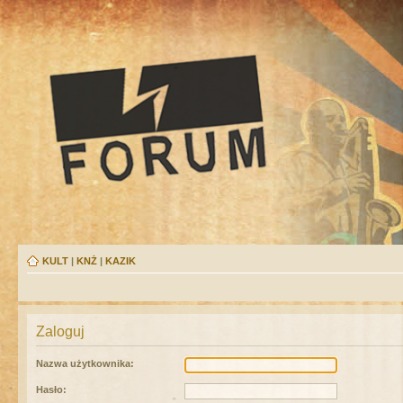
KULT
|
KNŻ
|
KAZIK
Zaloguj
Nazwa użytkownika:
Hasło: