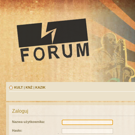
KULT
|
KNŻ
|
KAZIK
Zaloguj
Nazwa użytkownika:
Hasło: