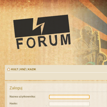
KULT
|
KNŻ
|
KAZIK
Zaloguj
Nazwa użytkownika:
Hasło: