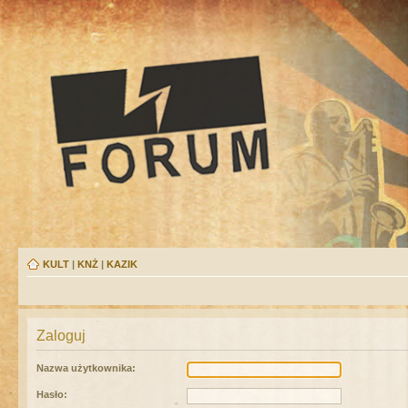
KULT
|
KNŻ
|
KAZIK
Zaloguj
Nazwa użytkownika:
Hasło: