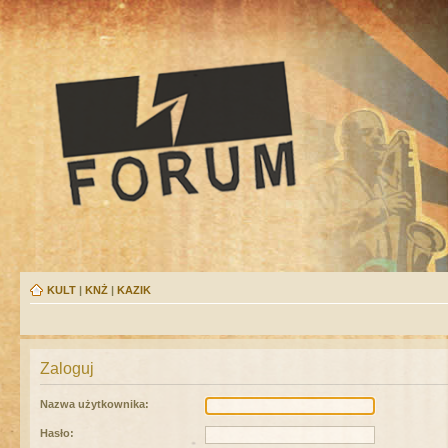
KULT
|
KNŻ
|
KAZIK
Zaloguj
Nazwa użytkownika:
Hasło: