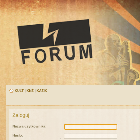
KULT
|
KNŻ
|
KAZIK
Zaloguj
Nazwa użytkownika:
Hasło: