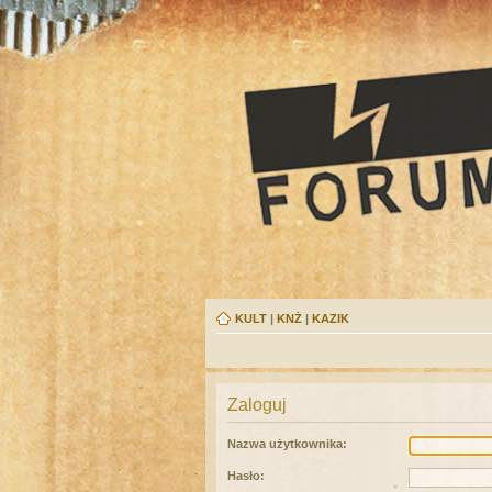
KULT
|
KNŻ
|
KAZIK
Zaloguj
Nazwa użytkownika:
Hasło: