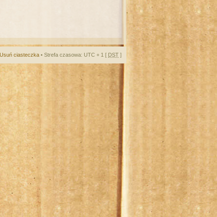
Usuń ciasteczka
• Strefa czasowa: UTC + 1 [
DST
]