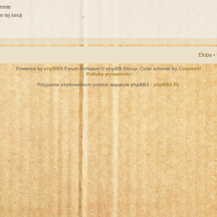
 mnie
 tej sesji
Ekipa
•
Powered by
phpBB
® Forum Software © phpBB Group. Color scheme by
ColorizeIt!
Polityka prywatności
Przyjazne użytkownikom polskie wsparcie phpBB3 -
phpBB3.PL