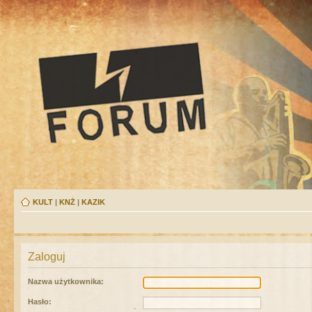
KULT
|
KNŻ
|
KAZIK
Zaloguj
Nazwa użytkownika:
Hasło: