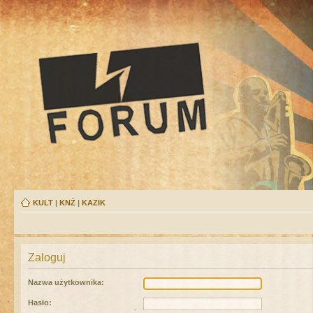
KULT
|
KNŻ
|
KAZIK
Zaloguj
Nazwa użytkownika:
Hasło: