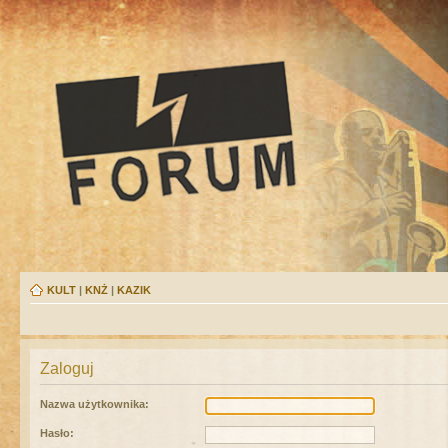
KULT
|
KNŻ
|
KAZIK
Zaloguj
Nazwa użytkownika:
Hasło: