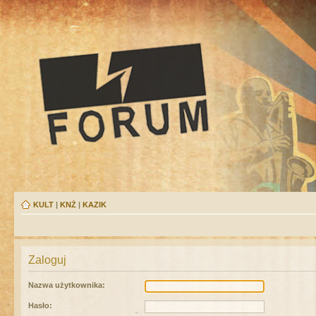
KULT
|
KNŻ
|
KAZIK
Zaloguj
Nazwa użytkownika:
Hasło: