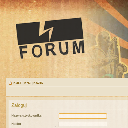
KULT
|
KNŻ
|
KAZIK
Zaloguj
Nazwa użytkownika:
Hasło: