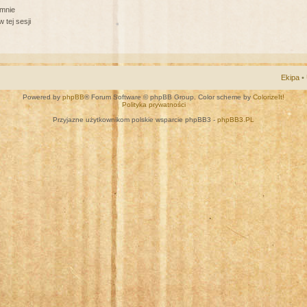
 mnie
 tej sesji
Ekipa
•
Powered by
phpBB
® Forum Software © phpBB Group. Color scheme by
ColorizeIt!
Polityka prywatności
Przyjazne użytkownikom polskie wsparcie phpBB3 -
phpBB3.PL