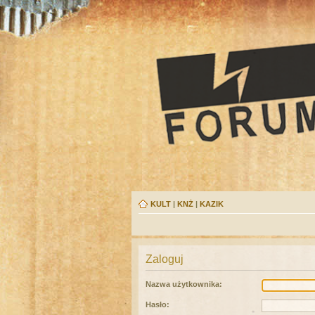
KULT
|
KNŻ
|
KAZIK
Zaloguj
Nazwa użytkownika:
Hasło: