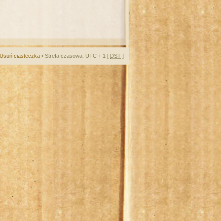
Usuń ciasteczka
• Strefa czasowa: UTC + 1 [
DST
]