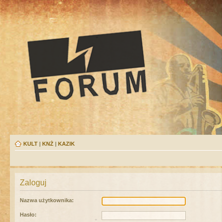
KULT
|
KNŻ
|
KAZIK
Zaloguj
Nazwa użytkownika:
Hasło: