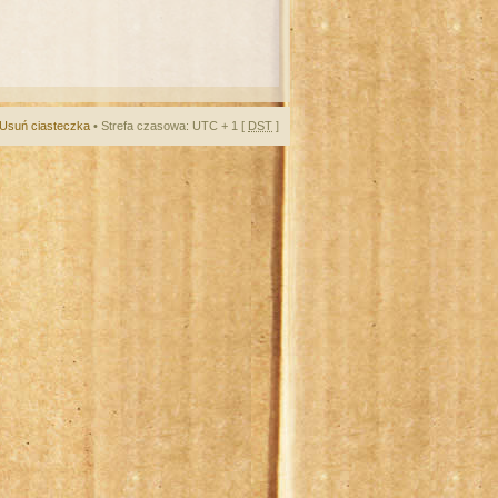
Usuń ciasteczka
• Strefa czasowa: UTC + 1 [
DST
]