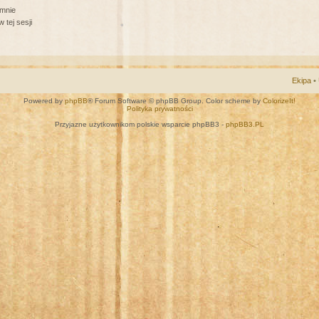
 mnie
 tej sesji
Ekipa
•
Powered by
phpBB
® Forum Software © phpBB Group. Color scheme by
ColorizeIt!
Polityka prywatności
Przyjazne użytkownikom polskie wsparcie phpBB3 -
phpBB3.PL