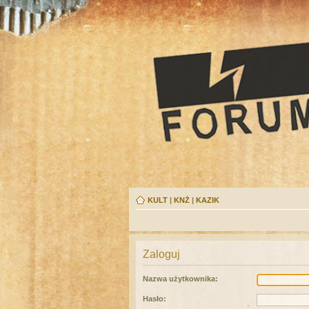
KULT
|
KNŻ
|
KAZIK
Zaloguj
Nazwa użytkownika:
Hasło: