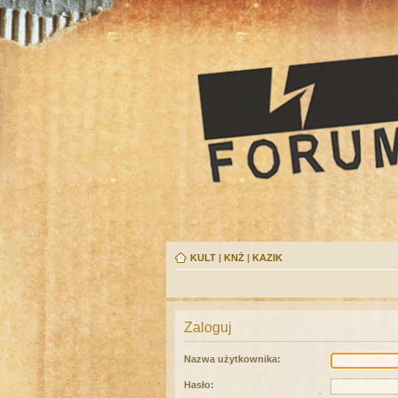
KULT
|
KNŻ
|
KAZIK
Zaloguj
Nazwa użytkownika:
Hasło: