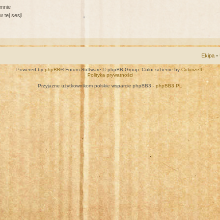
 mnie
 tej sesji
Ekipa
•
Powered by
phpBB
® Forum Software © phpBB Group. Color scheme by
ColorizeIt!
Polityka prywatności
Przyjazne użytkownikom polskie wsparcie phpBB3 -
phpBB3.PL