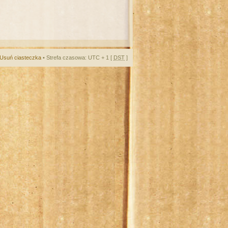
Usuń ciasteczka
• Strefa czasowa: UTC + 1 [
DST
]