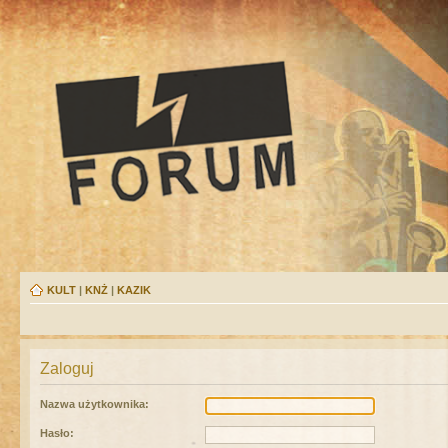
KULT
|
KNŻ
|
KAZIK
Zaloguj
Nazwa użytkownika:
Hasło: