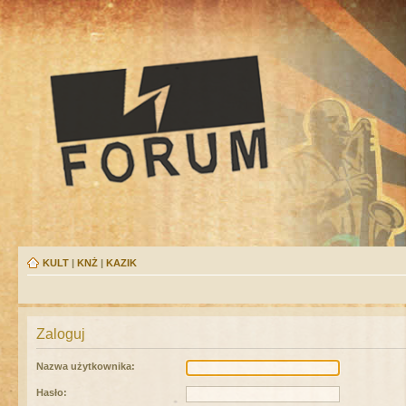
KULT
|
KNŻ
|
KAZIK
Zaloguj
Nazwa użytkownika:
Hasło: