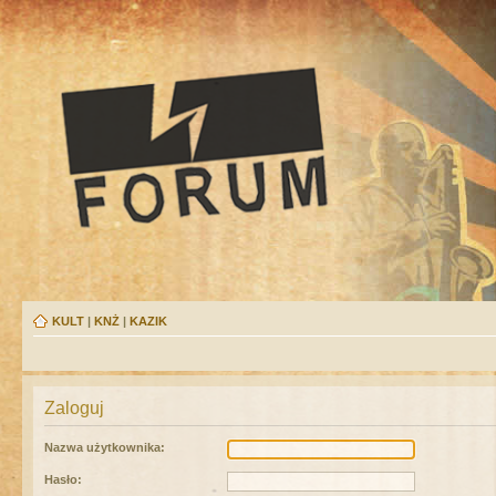
KULT
|
KNŻ
|
KAZIK
Zaloguj
Nazwa użytkownika:
Hasło: