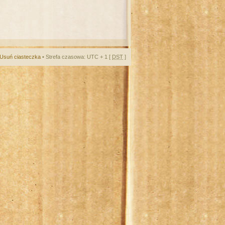
Usuń ciasteczka
• Strefa czasowa: UTC + 1 [
DST
]