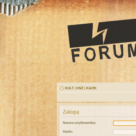
KULT
|
KNŻ
|
KAZIK
Zaloguj
Nazwa użytkownika:
Hasło: