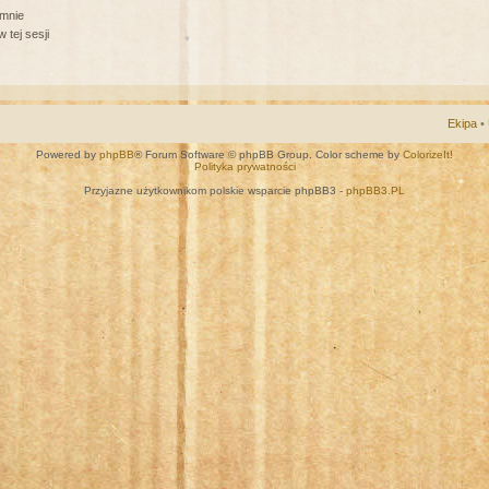
 mnie
 tej sesji
Ekipa
•
Powered by
phpBB
® Forum Software © phpBB Group. Color scheme by
ColorizeIt!
Polityka prywatności
Przyjazne użytkownikom polskie wsparcie phpBB3 -
phpBB3.PL