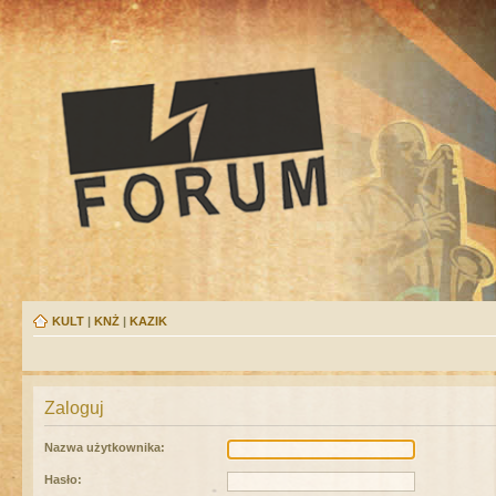
KULT
|
KNŻ
|
KAZIK
Zaloguj
Nazwa użytkownika:
Hasło: