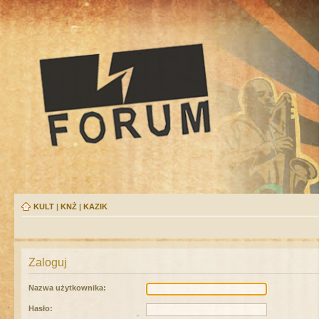
KULT
|
KNŻ
|
KAZIK
Zaloguj
Nazwa użytkownika:
Hasło: