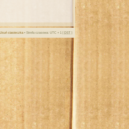
Usuń ciasteczka
• Strefa czasowa: UTC + 1 [
DST
]