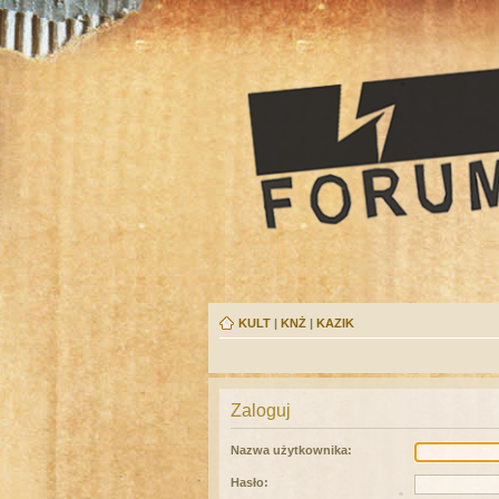
KULT
|
KNŻ
|
KAZIK
Zaloguj
Nazwa użytkownika:
Hasło: