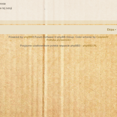
 mnie
 tej sesji
Ekipa
•
Powered by
phpBB
® Forum Software © phpBB Group. Color scheme by
ColorizeIt!
Polityka prywatności
Przyjazne użytkownikom polskie wsparcie phpBB3 -
phpBB3.PL