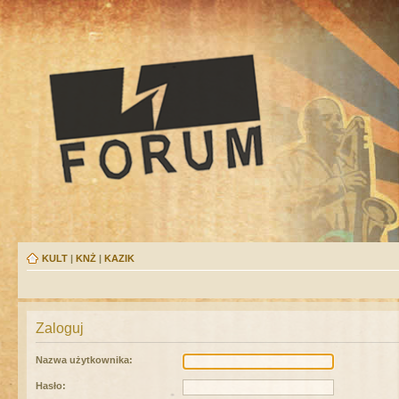
KULT
|
KNŻ
|
KAZIK
Zaloguj
Nazwa użytkownika:
Hasło: